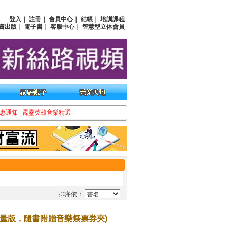
登入
｜
註冊
｜
會員中心
｜
結帳
｜
培訓課程
資出版
｜
電子書
｜
客服中心
｜
智慧型立体會員
惠通知
|
霹靂英雄音樂精選
|
排序依：
量版，隨書附贈音樂祭票券夾)