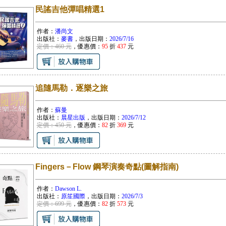
民謠吉他彈唱精選1
作者：
潘尚文
出版社：
麥書
，出版日期：
2026/7/16
定價：460 元
，優惠價：
95
折
437
元
追隨馬勒．逐樂之旅
作者：
蘇曼
出版社：
晨星出版
，出版日期：
2026/7/12
定價：450 元
，優惠價：
82
折
369
元
Fingers－Flow 鋼琴演奏奇點(圖解指南)
作者：
Dawson L.
出版社：
原笙國際
，出版日期：
2026/7/3
定價：699 元
，優惠價：
82
折
573
元