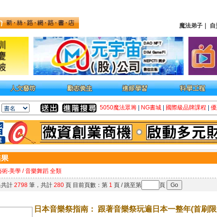
魔法弟子
｜
自
5050魔法眾籌
|
NG書城
|
國際級品牌課程
|
優
藝術‧美學 / 音樂舞蹈 全類
果共計
2798
筆，共計
280
頁 目前頁數：第
1
頁 / 跳至第
頁
日本音樂祭指南： 跟著音樂祭玩遍日本一整年(首刷限