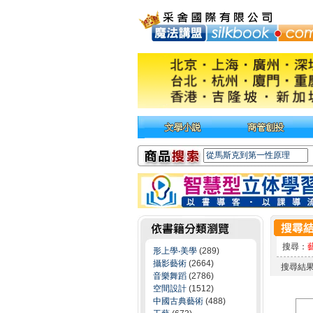
搜尋：
形上學‧美學
(289)
攝影藝術
(2664)
搜尋結
音樂舞蹈
(2786)
空間設計
(1512)
中國古典藝術
(488)