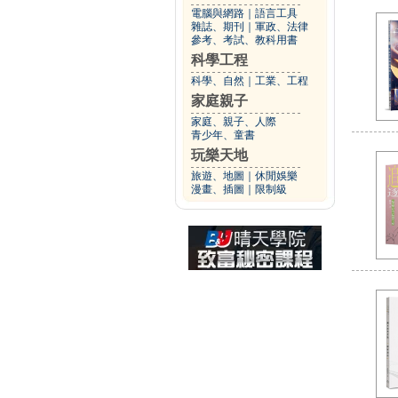
電腦與網路
｜
語言工具
雜誌、期刊
｜
軍政、法律
參考、考試、教科用書
科學工程
科學、自然
｜
工業、工程
家庭親子
家庭、親子、人際
青少年、童書
玩樂天地
旅遊、地圖
｜
休閒娛樂
漫畫、插圖
｜
限制級