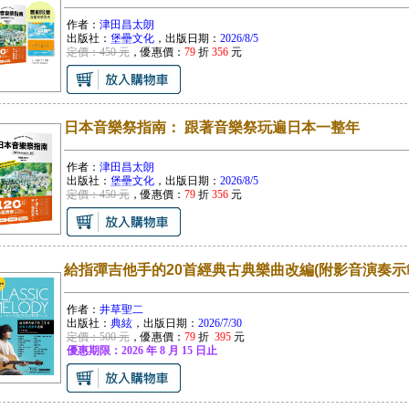
作者：
津田昌太朗
出版社：
堡壘文化
，出版日期：
2026/8/5
定價：450 元
，優惠價：
79
折
356
元
日本音樂祭指南： 跟著音樂祭玩遍日本一整年
作者：
津田昌太朗
出版社：
堡壘文化
，出版日期：
2026/8/5
定價：450 元
，優惠價：
79
折
356
元
給指彈吉他手的20首經典古典樂曲改編(附影音演奏示
作者：
井草聖二
出版社：
典絃
，出版日期：
2026/7/30
定價：500 元
，優惠價：
79
折
395
元
優惠期限：2026 年 8 月 15 日止