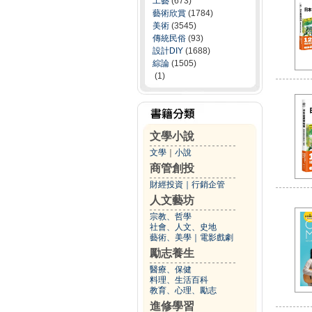
工藝
(673)
藝術欣賞
(1784)
美術
(3545)
傳統民俗
(93)
設計DIY
(1688)
綜論
(1505)
(1)
文學小說
文學
｜
小說
商管創投
財經投資
｜
行銷企管
人文藝坊
宗教、哲學
社會、人文、史地
藝術、美學
｜
電影戲劇
勵志養生
醫療、保健
料理、生活百科
教育、心理、勵志
進修學習