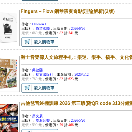
Fingers－Flow 鋼琴演奏奇點(理論解析)(2版)
作者：
Dawson L.
出版社：
原笙國際
，出版日期：
2026/6/26
定價：660 元
，優惠價：
82
折
541
元
爵士音樂節人文旅程手札：樂迷、樂手、搞手、文化
作者：
吳健熙
出版社：
初文出版社
，出版日期：
2026/6/12
定價：760 元
，優惠價：
82
折
623
元
吉他琶音終極訓練 2026 第三版(附QR code 313分
作者：
蔡文展
出版社：
酷派音樂
，出版日期：
2026/5/20
定價：590 元
，優惠價：
79
折
466
元