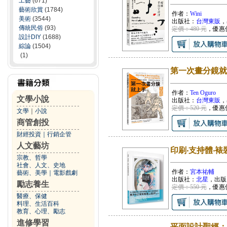
工藝
(671)
藝術欣賞
(1784)
作者：
Wini
美術
(3544)
出版社：
台灣東販
，
傳統民俗
(93)
定價：480 元
，優惠
設計DIY
(1688)
綜論
(1504)
(1)
第一次畫分鏡就
作者：
Ten Oguro
文學小說
出版社：
台灣東販
，
定價：520 元
，優惠
文學
｜
小說
商管創投
財經投資
｜
行銷企管
人文藝坊
印刷‧支持體‧裱
宗教、哲學
社會、人文、史地
作者：
宮本祐輔
藝術、美學
｜
電影戲劇
出版社：
北星
，出版
勵志養生
定價：550 元
，優惠
醫療、保健
料理、生活百科
教育、心理、勵志
進修學習
平面設計聖經：