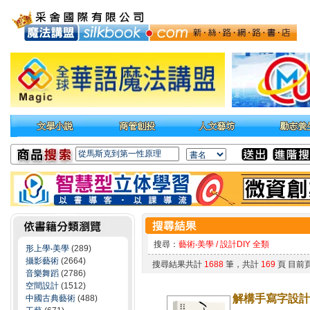
搜尋：
藝術‧美學 / 設計DIY 全類
形上學‧美學
(289)
攝影藝術
(2664)
搜尋結果共計
1688
筆，共計
169
頁 目前
音樂舞蹈
(2786)
空間設計
(1512)
解構手寫字設計
中國古典藝術
(488)