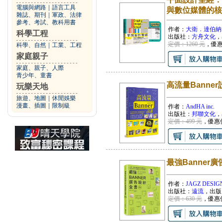
電腦與網路
｜
語言工具
與數位媒體的核
雜誌、期刊
｜
軍政、法律
參考、考試、教科用書
作者：
大衛．達伯納
科學工程
出版社：
方舟文化
，
定價：1260 元
，優
科學、自然
｜
工業、工程
家庭親子
家庭、親子、人際
青少年、童書
高流量Banner
玩樂天地
旅遊、地圖
｜
休閒娛樂
漫畫、插圖
｜
限制級
作者：
AndHA inc.
出版社：
邦聯文化
，
定價：499 元
，優惠
最強Banne
作者：
JAGZ DESIG
出版社：
遠流
，出版
定價：630 元
，優惠