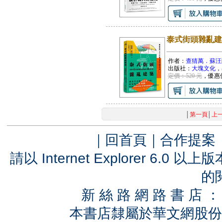
泰式街頭雜亂建
作者：
查猜萬．蘇汪薩瓦(C
出版社：
大塊文化
，
定價：520 元
，優惠
│
第一頁
│
上
｜
回首頁
｜
合作提案
請以 Internet Explorer 6.
的
新 絲 路 網 路 書 
本書店隸屬於華文網股份