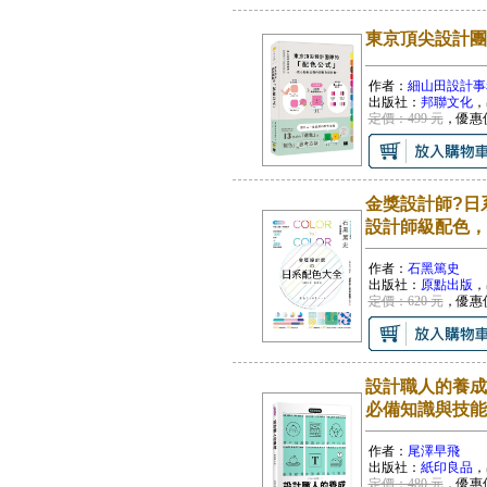
東京頂尖設計團
作者：
細山田設計事務
出版社：
邦聯文化
，
定價：499 元
，優惠
金獎設計師?日
設計師級配色，
作者：
石黑篤史
出版社：
原點出版
，
定價：620 元
，優惠
設計職人的養成
必備知識與技能
作者：
尾澤早飛
出版社：
紙印良品
，
定價：480 元
，優惠