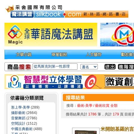
搜尋：
藝術‧美學 / 藝術欣賞 全類
形上學‧美學
(289)
攝影藝術
(2664)
搜尋結果共計
1786
筆，共計
179
頁 目前
音樂舞蹈
(2786)
空間設計
(1512)
米開朗基羅的言
中國古典藝術
(488)