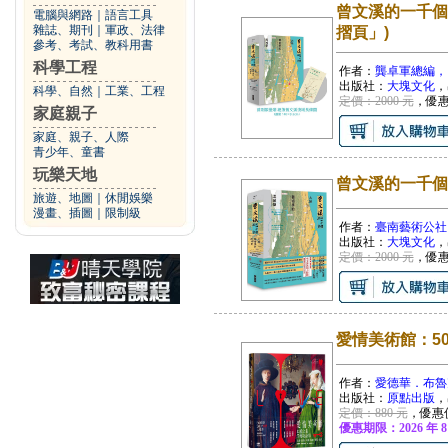
曾文溪的一千個
電腦與網路
｜
語言工具
雜誌、期刊
｜
軍政、法律
摺頁」)
參考、考試、教科用書
科學工程
作者：
龔卓軍總編，
出版社：
大塊文化
，
科學、自然
｜
工業、工程
定價：2000 元
，優
家庭親子
家庭、親子、人際
青少年、童書
玩樂天地
曾文溪的一千個
旅遊、地圖
｜
休閒娛樂
漫畫、插圖
｜
限制級
作者：
臺南藝術公社
出版社：
大塊文化
，
定價：2000 元
，優
愛情美術館：5
作者：
愛德華．布魯
出版社：
原點出版
，
定價：880 元
，優惠
優惠期限：2026 年 8