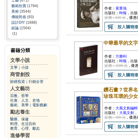
工藝
(671)
藝術欣賞
(1784)
作者：
黃業強
美術
(3544)
出版社：
時報
，出版
傳統民俗
(93)
定價：620 元
，優惠
設計DIY
(1688)
綜論
(1504)
(1)
中華最早的文字
作者：
方勝利
文學小說
出版社：
時報
，出版
定價：3200 元
，優
文學
｜
小說
商管創投
財經投資
｜
行銷企管
人文藝坊
鑽石畫？世界名
宗教、哲學
珍珠耳環的少女
社會、人文、史地
藝術、美學
｜
電影戲劇
作者：
大風文創編輯
勵志養生
出版社：
大風文創
，
定價：399 元
，優惠
醫療、保健
料理、生活百科
教育、心理、勵志
進修學習