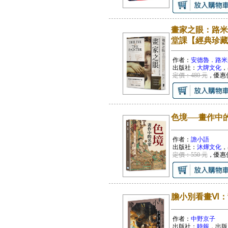
畫家之眼：路米
堂課【經典珍藏
作者：
安德魯．路米
出版社：
大牌文化
，
定價：480 元
，優惠
色境──畫作中
作者：
譫小語
出版社：
沐燁文化
，
定價：550 元
，優惠
膽小別看畫Ⅵ：
作者：
中野京子
出版社：
時報
，出版