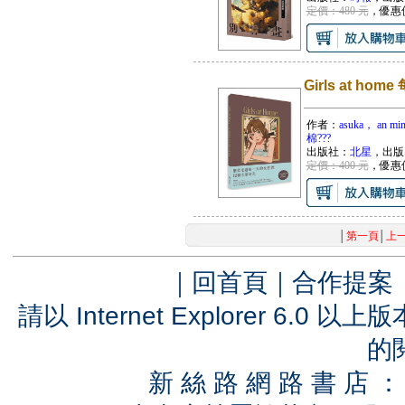
定價：480 元
，優惠
Girls at 
作者：
asuka， an 
棉???
出版社：
北星
，出版
定價：400 元
，優惠
│
第一頁
│
上
｜
回首頁
｜
合作提案
請以 Internet Explorer 6.
的
新 絲 路 網 路 書 