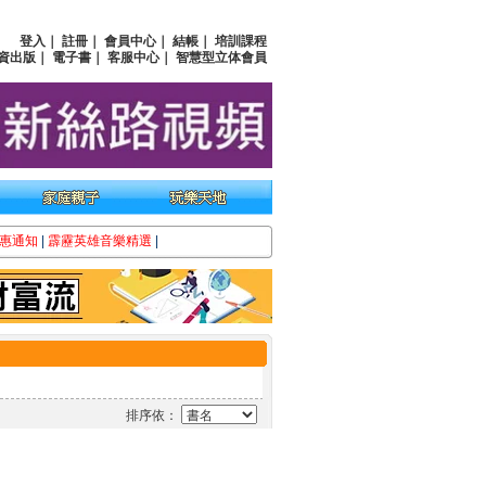
登入
｜
註冊
｜
會員中心
｜
結帳
｜
培訓課程
資出版
｜
電子書
｜
客服中心
｜
智慧型立体會員
惠通知
|
霹靂英雄音樂精選
|
排序依：