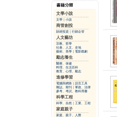
文學小說
文學
｜
小說
商管創投
財經投資
｜
行銷企管
人文藝坊
宗教、哲學
社會、人文、史地
藝術、美學
｜
電影戲劇
勵志養生
醫療、保健
料理、生活百科
教育、心理、勵志
進修學習
電腦與網路
｜
語言工具
雜誌、期刊
｜
軍政、法律
參考、考試、教科用書
科學工程
科學、自然
｜
工業、工程
家庭親子
家庭、親子、人際