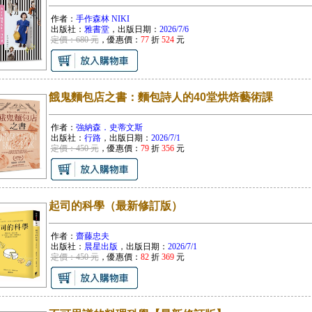
作者：
手作森林 NIKI
出版社：
雅書堂
，出版日期：
2026/7/6
定價：680 元
，優惠價：
77
折
524
元
餓鬼麵包店之書：麵包詩人的40堂烘焙藝術課
作者：
強納森．史蒂文斯
出版社：
行路
，出版日期：
2026/7/1
定價：450 元
，優惠價：
79
折
356
元
起司的科學（最新修訂版）
作者：
齋藤忠夫
出版社：
晨星出版
，出版日期：
2026/7/1
定價：450 元
，優惠價：
82
折
369
元