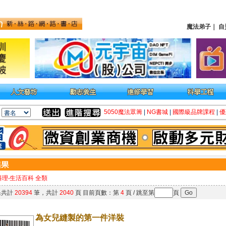
魔法弟子
｜
自
5050魔法眾籌
|
NG書城
|
國際級品牌課程
|
優
料理‧生活百科 全類
果共計
20394
筆，共計
2040
頁 目前頁數：第
4
頁 / 跳至第
頁
為女兒縫製的第一件洋裝