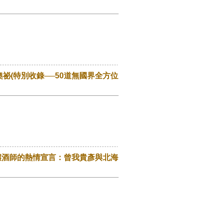
祕(特別收錄──50道無國界全方位
一位釀酒師的熱情宣言：曾我貴彥與北海