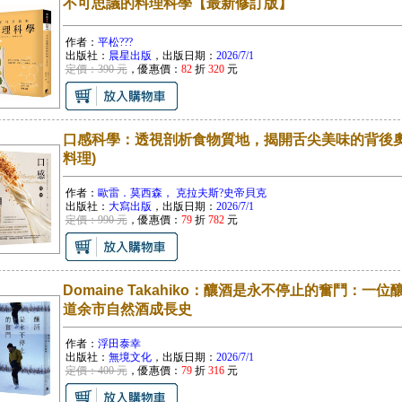
不可思議的料理科學【最新修訂版】
作者：
平松???
出版社：
晨星出版
，出版日期：
2026/7/1
定價：390 元
，優惠價：
82
折
320
元
口感科學：透視剖析食物質地，揭開舌尖美味的背後奧
料理)
作者：
歐雷．莫西森， 克拉夫斯?史帝貝克
出版社：
大寫出版
，出版日期：
2026/7/1
定價：990 元
，優惠價：
79
折
782
元
Domaine Takahiko：釀酒是永不停止的奮鬥：
道余市自然酒成長史
作者：
浮田泰幸
出版社：
無境文化
，出版日期：
2026/7/1
定價：400 元
，優惠價：
79
折
316
元