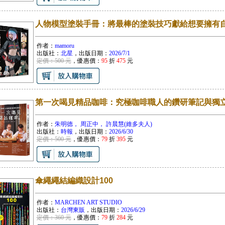
人物模型塗裝手冊：將最棒的塗裝技巧獻給想要擁有
作者：
mamoru
出版社：
北星
，出版日期：
2026/7/1
定價：500 元
，優惠價：
95
折
475
元
第一次喝見精品咖啡：究極咖啡職人的鑽研筆記與獨
作者：
朱明德， 周正中， 許晨慧(維多夫人)
出版社：
時報
，出版日期：
2026/6/30
定價：500 元
，優惠價：
79
折
395
元
傘繩繩結編織設計100
作者：
MARCHEN ART STUDIO
出版社：
台灣東販
，出版日期：
2026/6/29
定價：360 元
，優惠價：
79
折
284
元