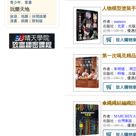
青少年、童書
人物模型塗裝手
玩樂天地
旅遊、地圖
｜
休閒娛樂
漫畫、插圖
｜
限制級
作者：
mamoru
出版社：
北星
，出版
定價：500 元
，優惠
第一次喝見精品
作者：
朱明德， 周正
出版社：
時報
，出版
定價：500 元
，優惠
傘繩繩結編織設
作者：
MARCHEN A
出版社：
台灣東販
，
定價：360 元
，優惠