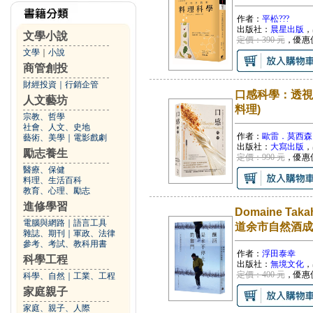
作者：
平松???
出版社：
晨星出版
，
文學小說
定價：390 元
，優惠
文學
｜
小說
商管創投
財經投資
｜
行銷企管
口感科學：透視
人文藝坊
料理)
宗教、哲學
社會、人文、史地
作者：
歐雷．莫西森
藝術、美學
｜
電影戲劇
出版社：
大寫出版
，
勵志養生
定價：990 元
，優惠
醫療、保健
料理、生活百科
教育、心理、勵志
進修學習
Domaine 
電腦與網路
｜
語言工具
道余市自然酒成
雜誌、期刊
｜
軍政、法律
參考、考試、教科用書
作者：
浮田泰幸
科學工程
出版社：
無境文化
，
定價：400 元
，優惠
科學、自然
｜
工業、工程
家庭親子
家庭、親子、人際