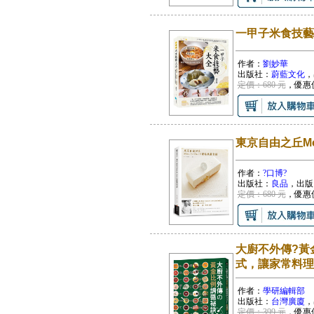
一甲子米食技藝
作者：
劉妙華
出版社：
蔚藍文化
，
定價：680 元
，優惠
東京自由之丘Mon
作者：
?口博?
出版社：
良品
，出版
定價：680 元
，優惠
大廚不外傳?黃
式，讓家常料理
作者：
學研編輯部
出版社：
台灣廣廈
，
定價：399 元
，優惠