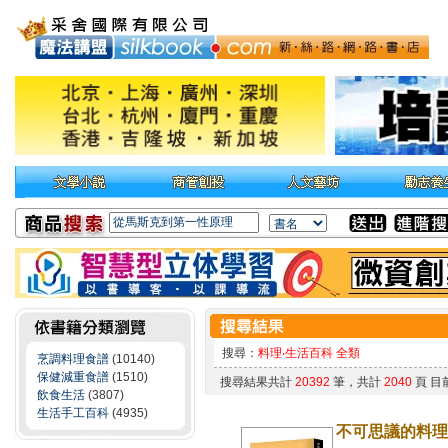
搜尋：
料理‧生活百科 全類
烹調料理食譜
(10140)
保健減重食譜
(1510)
搜尋結果共計
20392
筆，共計
2040
頁 目
飲食生活
(3807)
生活手工百科
(4935)
不可思議的料理