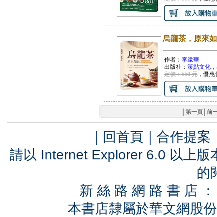
烏龍茶，原來如
作者：
李遠華
出版社：
策點文化
，
定價：550 元
，優惠
│
第一頁
│
前
｜
回首頁
｜
合作提案
請以 Internet Explorer 6.
的
新 絲 路 網 路 書 
本書店隸屬於華文網股份