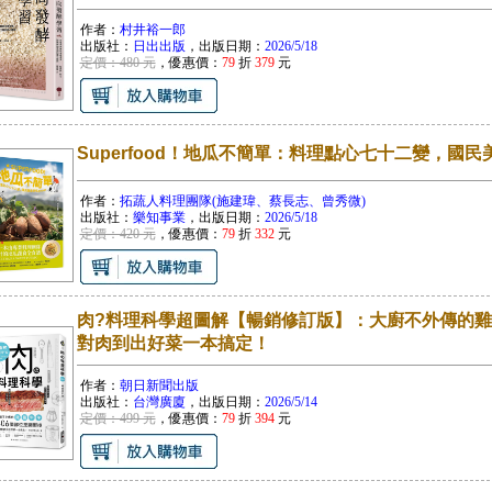
作者：
村井裕一郎
出版社：
日出出版
，出版日期：
2026/5/18
定價：480 元
，優惠價：
79
折
379
元
Superfood！地瓜不簡單：料理點心七十二變，國民
作者：
拓蔬人料理團隊(施建瑋、蔡長志、曾秀微)
出版社：
樂知事業
，出版日期：
2026/5/18
定價：420 元
，優惠價：
79
折
332
元
肉?料理科學超圖解【暢銷修訂版】：大廚不外傳的雞
對肉到出好菜一本搞定！
作者：
朝日新聞出版
出版社：
台灣廣廈
，出版日期：
2026/5/14
定價：499 元
，優惠價：
79
折
394
元