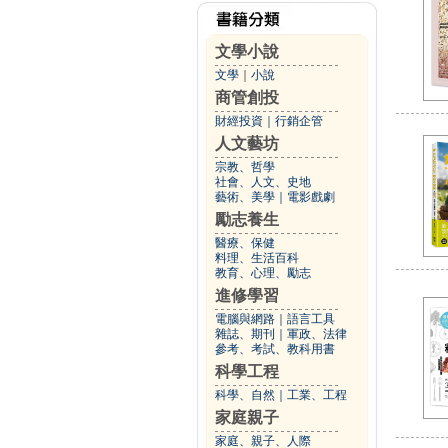
文學小說
文學
｜
小說
商管創投
財經投資
｜
行銷企管
人文藝坊
宗教、哲學
社會、人文、史地
藝術、美學
｜
電影戲劇
勵志養生
醫療、保健
料理、生活百科
教育、心理、勵志
進修學習
電腦與網路
｜
語言工具
雜誌、期刊
｜
軍政、法律
參考、考試、教科用書
科學工程
科學、自然
｜
工業、工程
家庭親子
家庭、親子、人際