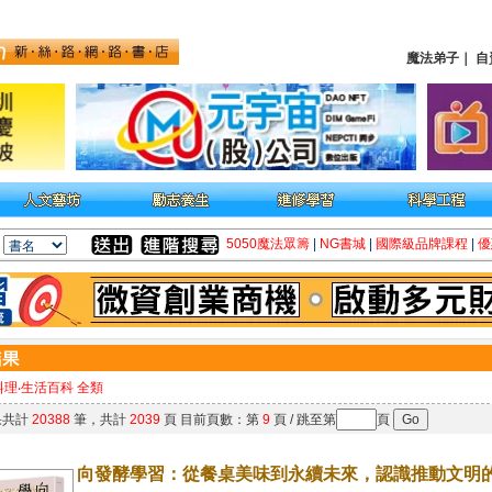
魔法弟子
｜
自
5050魔法眾籌
|
NG書城
|
國際級品牌課程
|
優
料理‧生活百科 全類
果共計
20388
筆，共計
2039
頁 目前頁數：第
9
頁 / 跳至第
頁
向發酵學習：從餐桌美味到永續未來，認識推動文明