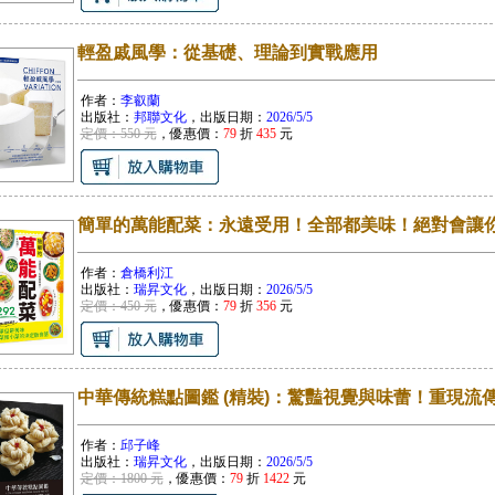
輕盈戚風學：從基礎、理論到實戰應用
作者：
李叡蘭
出版社：
邦聯文化
，出版日期：
2026/5/5
定價：550 元
，優惠價：
79
折
435
元
簡單的萬能配菜：永遠受用！全部都美味！絕對會讓
作者：
倉橋利江
出版社：
瑞昇文化
，出版日期：
2026/5/5
定價：450 元
，優惠價：
79
折
356
元
中華傳統糕點圖鑑 (精裝)：驚豔視覺與味蕾！重現流
作者：
邱子峰
出版社：
瑞昇文化
，出版日期：
2026/5/5
定價：1800 元
，優惠價：
79
折
1422
元