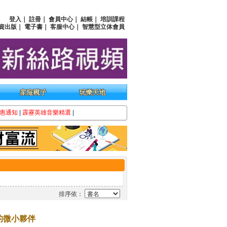
登入
｜
註冊
｜
會員中心
｜
結帳
｜
培訓課程
資出版
｜
電子書
｜
客服中心
｜
智慧型立体會員
惠通知
|
霹靂英雄音樂精選
|
排序依：
的微小夥伴