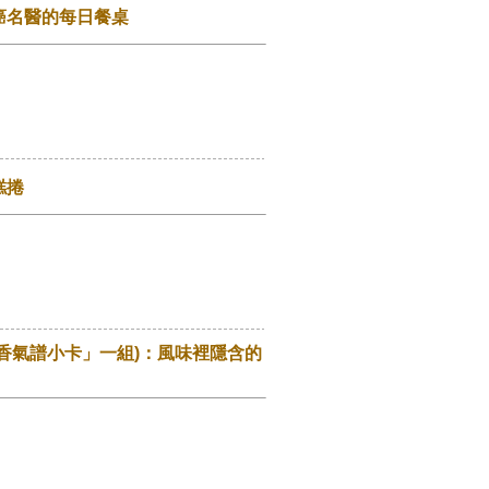
癌名醫的每日餐桌
糕捲
香氣譜小卡」一組)：風味裡隱含的