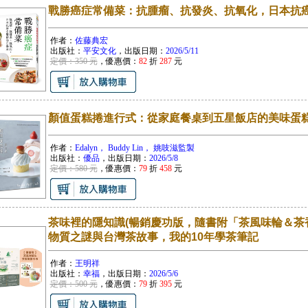
戰勝癌症常備菜：抗腫瘤、抗發炎、抗氧化，日本抗
作者：
佐藤典宏
出版社：
平安文化
，出版日期：
2026/5/11
定價：350 元
，優惠價：
82
折
287
元
顏值蛋糕捲進行式：從家庭餐桌到五星飯店的美味蛋
作者：
Edalyn， Buddy Lin， 姚吱滋監製
出版社：
優品
，出版日期：
2026/5/8
定價：580 元
，優惠價：
79
折
458
元
茶味裡的隱知識(暢銷慶功版，隨書附「茶風味輪＆茶
物質之謎與台灣茶故事，我的10年學茶筆記
作者：
王明祥
出版社：
幸福
，出版日期：
2026/5/6
定價：500 元
，優惠價：
79
折
395
元