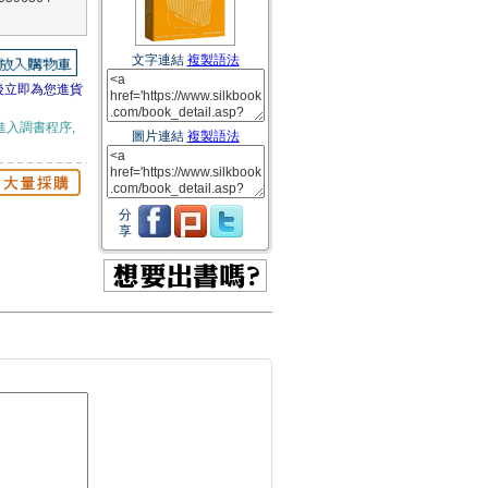
文字連結
複製語法
後立即為您進貨
進入調書程序,
圖片連結
複製語法
分
享