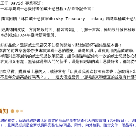
障您的權益，新絲路網路書店所購買的商品均享有到貨七天的鑑賞期（含例假日）。退
），且商品必須是全新狀態與完整包裝(商品、附件、內外包裝、隨貨文件、贈品等)