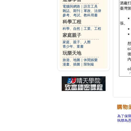
電腦與網路
｜
語言工具
雜誌、期刊
｜
軍政、法律
參考、考試、教科用書
科學工程
科學、自然
｜
工業、工程
家庭親子
家庭、親子、人際
青少年、童書
玩樂天地
旅遊、地圖
｜
休閒娛樂
漫畫、插圖
｜
限制級
為了保
執聯為憑