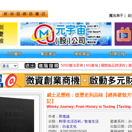
魔法弟子
｜
自
5050魔法眾籌
|
NG書城
|
國際級品牌課程
|
優
威士忌歷程：從歷史到品味【經典硬殼方
記】
Whisky Journey: From History to Tasting【Tasting
作者：
郭進誠
分類：
料理‧生活百科
／
飲食生活
叢書系列：Jo
出版社：
白金文化
出版日期：2025
ISBN：9786269929245
書籍編號：kk0