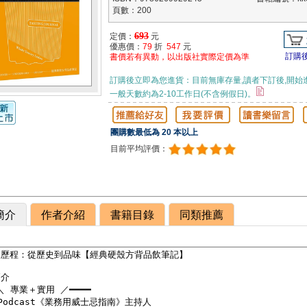
頁數：200
693
定價：
元
優惠價：
79
折
547
元
訂購
書價若有異動，以出版社實際定價為準
訂購後立即為您進貨：目前無庫存量,讀者下訂後,開始
一般天數約為2-10工作日(不含例假日)。
團購數最低為 20 本以上
目前平均評價：
簡介
作者介紹
書籍目錄
同類推薦