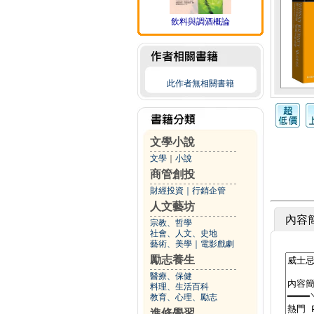
飲料與調酒概論
此作者無相關書籍
文學小說
文學
｜
小說
商管創投
財經投資
｜
行銷企管
人文藝坊
內容
宗教、哲學
社會、人文、史地
藝術、美學
｜
電影戲劇
勵志養生
醫療、保健
料理、生活百科
教育、心理、勵志
進修學習