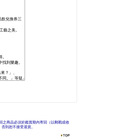
雙料冠軍 打造配方咖
花藝
好好吃飯，一鍋就好：
回之商品必須於鑑賞期內寄回（以郵戳或收
，否則恕不接受退貨。