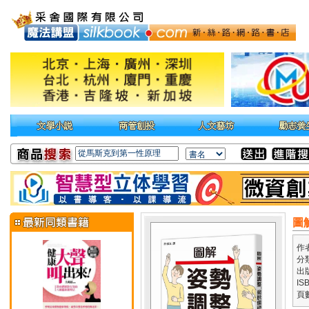
圖
作
分
出
IS
頁