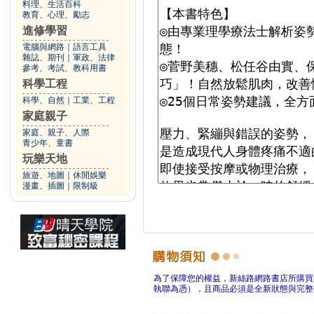
料理、生活百科
教育、心理、勵志
進修學習
電腦與網路
｜
語言工具
雜誌、期刊
｜
軍政、法律
參考、考試、教科用書
科學工程
科學、自然
｜
工業、工程
家庭親子
家庭、親子、人際
青少年、童書
玩樂天地
旅遊、地圖
｜
休閒娛樂
漫畫、插圖
｜
限制級
為了保障您的權益，新絲路網路書店所購買
執聯為憑），且商品必須是全新狀態與完整