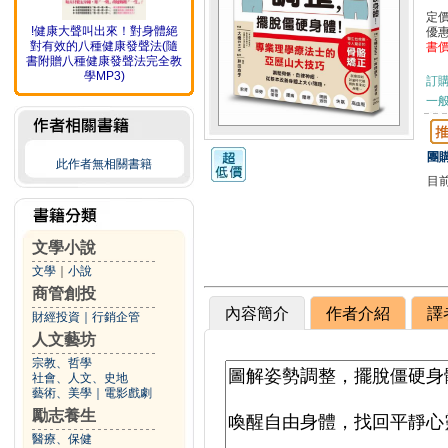
定
!健康大聲叫出來！對身體絕
優
對有效的八種健康發聲法(隨
書
書附贈八種健康發聲法完全教
學MP3)
訂
一般
團購
此作者無相關書籍
目
文學小說
文學
｜
小說
商管創投
內容簡介
作者介紹
譯
財經投資
｜
行銷企管
人文藝坊
宗教、哲學
社會、人文、史地
藝術、美學
｜
電影戲劇
勵志養生
醫療、保健