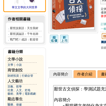
頁
華文文學的大同世界
定
優
書
訂
．
厭世說新語：天生我材
一般
．
厭世讀論語：千年名師
．
戰鬥吧！成語：歡迎登
團購
目
文學小說
文學
｜
小說
商管創投
內容簡介
作者介紹
書
財經投資
｜
行銷企管
人文藝坊
宗教、哲學
社會、人文、史地
藝術、美學
｜
電影戲劇
勵志養生
醫療、保健