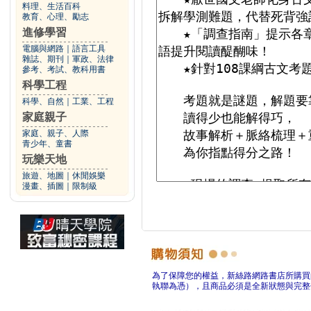
料理、生活百科
教育、心理、勵志
進修學習
電腦與網路
｜
語言工具
雜誌、期刊
｜
軍政、法律
參考、考試、教科用書
科學工程
科學、自然
｜
工業、工程
家庭親子
家庭、親子、人際
青少年、童書
玩樂天地
旅遊、地圖
｜
休閒娛樂
漫畫、插圖
｜
限制級
為了保障您的權益，新絲路網路書店所購買
執聯為憑），且商品必須是全新狀態與完整