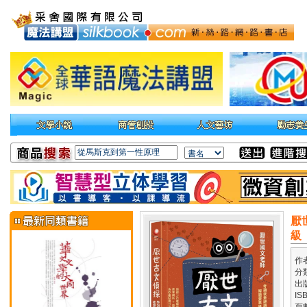
厭
級
作
分
出
IS