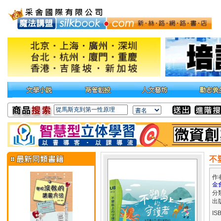
不
作
金
分
出
IS