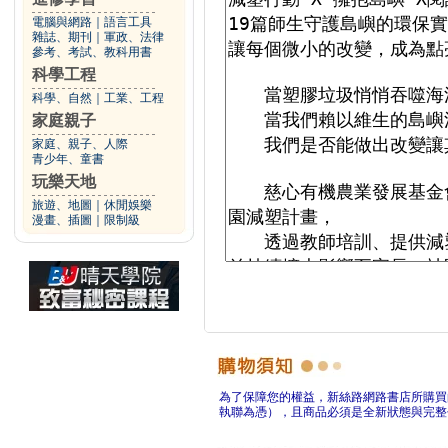
電腦與網路
｜
語言工具
雜誌、期刊
｜
軍政、法律
參考、考試、教科用書
科學工程
科學、自然
｜
工業、工程
家庭親子
家庭、親子、人際
青少年、童書
玩樂天地
旅遊、地圖
｜
休閒娛樂
漫畫、插圖
｜
限制級
為了保障您的權益，新絲路網路書店所購買
執聯為憑），且商品必須是全新狀態與完整