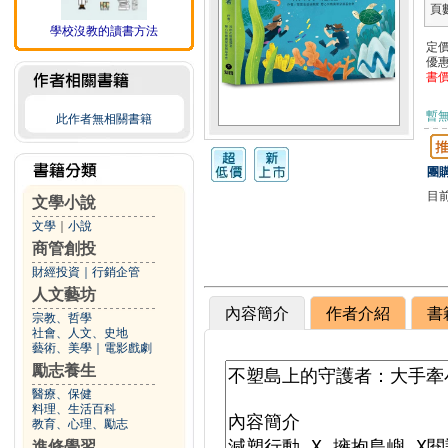
頁
學校沒教的讀書方法
定
優
書
暫
此作者無相關書籍
團購
目
文學小說
文學
｜
小說
商管創投
財經投資
｜
行銷企管
人文藝坊
內容簡介
作者介紹
書
宗教、哲學
社會、人文、史地
藝術、美學
｜
電影戲劇
勵志養生
醫療、保健
料理、生活百科
教育、心理、勵志
進修學習