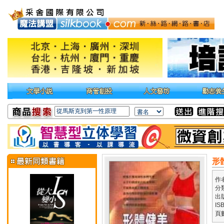
形
作
分
出
IS
頁