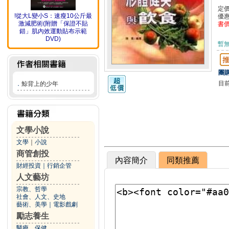
定
!從大L變小S：速瘦10公斤最
優
激減肥術(附贈「保證不貼
書
錯」肌內效運動貼布示範
DVD)
暫
團購
目
．
鯨背上的少年
文學小說
文學
｜
小說
商管創投
內容簡介
同類推薦
財經投資
｜
行銷企管
人文藝坊
宗教、哲學
社會、人文、史地
藝術、美學
｜
電影戲劇
勵志養生
醫療、保健