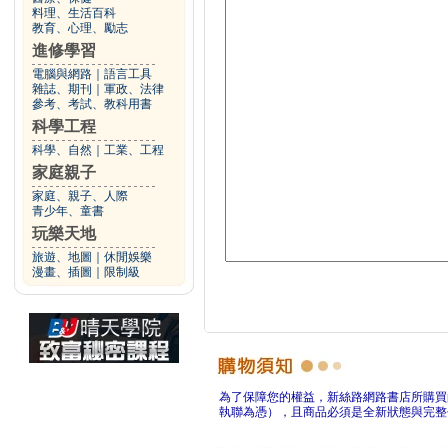
料理、生活百科
教育、心理、勵志
進修學習
電腦與網路
｜
語言工具
雜誌、期刊
｜
軍政、法律
參考、考試、教科用書
科學工程
科學、自然
｜
工業、工程
家庭親子
家庭、親子、人際
青少年、童書
玩樂天地
旅遊、地圖
｜
休閒娛樂
漫畫、插圖
｜
限制級
為了保障您的權益，新絲路網路書店所購買
執聯為憑），且商品必須是全新狀態與完整