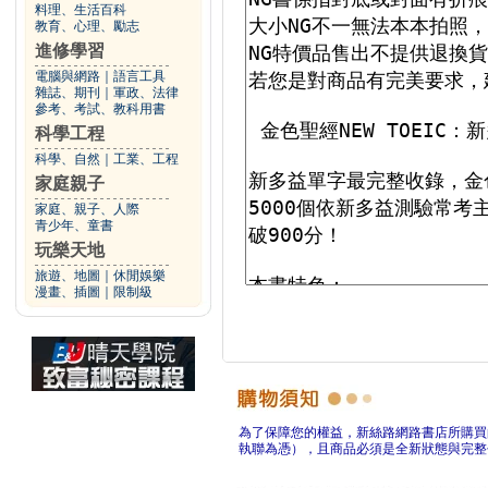
料理、生活百科
教育、心理、勵志
進修學習
電腦與網路
｜
語言工具
雜誌、期刊
｜
軍政、法律
參考、考試、教科用書
科學工程
科學、自然
｜
工業、工程
家庭親子
家庭、親子、人際
青少年、童書
玩樂天地
旅遊、地圖
｜
休閒娛樂
漫畫、插圖
｜
限制級
為了保障您的權益，新絲路網路書店所購買
執聯為憑），且商品必須是全新狀態與完整