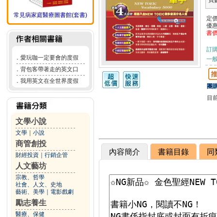
頁
常見病家庭醫療圖書館(套書)
定
優
書
訂
．
愛玩咖一定要會的度假
一般
．
背包客帶著走的英文口
．
我用英文在全世界度假
團購
目
文學小說
文學
｜
小說
商管創投
內容簡介
書籍目錄
同
財經投資
｜
行銷企管
人文藝坊
宗教、哲學
社會、人文、史地
藝術、美學
｜
電影戲劇
勵志養生
醫療、保健