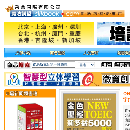
✩
字(
作
分
出
IS