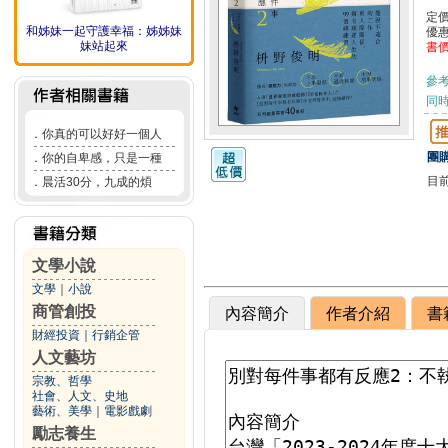
定
和姊妹一起守護幸福：姊姊妹
優
妹站起來
書
參
同
．
你真的可以好好一個人
團購
．
你的自卑感，只是一種
目
．
晨活30分，九成的煩
文學小說
文學
｜
小說
商管創投
內容簡介
作者介紹
書
財經投資
｜
行銷企管
人文藝坊
宗教、哲學
社會、人文、史地
藝術、美學
｜
電影戲劇
勵志養生