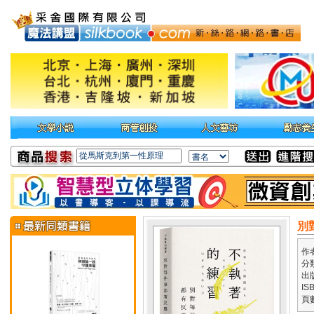
別
作
分
出
IS
頁