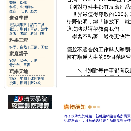
醫療、保健
料理、生活百科
教育、心理、勵志
進修學習
電腦與網路
｜
語言工具
雜誌、期刊
｜
軍政、法律
參考、考試、教科用書
科學工程
科學、自然
｜
工業、工程
家庭親子
家庭、親子、人際
青少年、童書
玩樂天地
旅遊、地圖
｜
休閒娛樂
漫畫、插圖
｜
限制級
為了保障您的權益，新絲路網路書店所購買
執聯為憑），且商品必須是全新狀態與完整