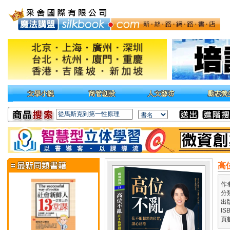
高
作
分
出
IS
頁