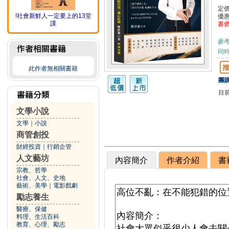
定
!社會新鮮人一定要上的13堂
優
課
書
參
同
此作者無相關書籍
團購
目
文學小說
文學
｜
小說
商管創投
財經投資
｜
行銷企管
人文藝坊
內容簡介
作者介紹
書
宗教、哲學
社會、人文、史地
藝術、美學
｜
電影戲劇
勵志養生
醫療、保健
料理、生活百科
教育、心理、勵志