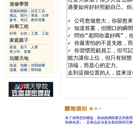
進修學習
電腦與網路
｜
語言工具
雜誌、期刊
｜
軍政、法律
參考、考試、教科用書
科學工程
科學、自然
｜
工業、工程
家庭親子
家庭、親子、人際
青少年、童書
玩樂天地
旅遊、地圖
｜
休閒娛樂
漫畫、插圖
｜
限制級
為了保障您的權益，新絲路網路書店所購買
執聯為憑），且商品必須是全新狀態與完整