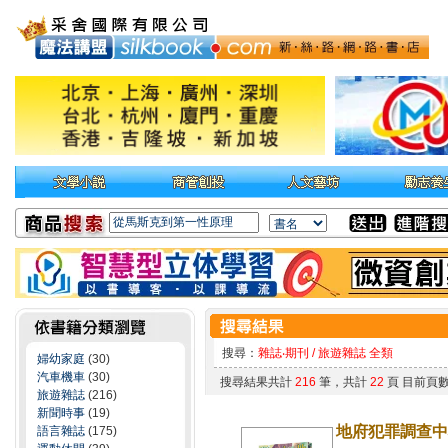
搜尋：
雜誌‧期刊 / 旅遊雜誌 全類
婦幼家庭
(30)
汽車機車
(30)
搜尋結果共計
216
筆，共計
22
頁 目前頁
旅遊雜誌
(216)
新聞時事
(19)
地府犯罪調查中心3
語言雜誌
(175)