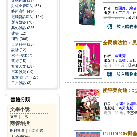
運動休閒
(39)
財經企管雜誌
(55)
作者：
馥閒庭、繪者：C
時尚流行
(494)
出版社：
三日月
，出
電腦資訊雜誌
(184)
定價：250 元
，優惠
影音娛樂
(70)
其他雜誌
(226)
建築
(12)
期刊
(388)
全民瘋法拍：吳
自然科學
(31)
設計
(12)
稅務‧法律
(7)
作者：
吳廷芳
出版社：
高寶
，出版
藝術
(15)
定價：280 元
，優惠
社會人文
(18)
居家雜貨
(19)
兒童‧青少年
(27)
日文雜誌
(3)
愛評美食通：北
作者：
商周出版編輯
出版社：
商周出版
，
文學小說
定價：88 元
，優惠
文學
｜
小說
商管創投
財經投資
｜
行銷企管
OUTDOOR野