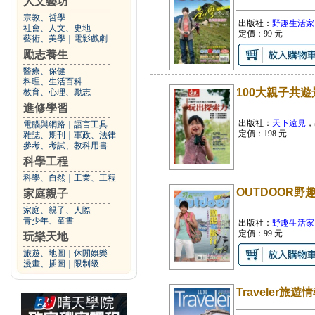
人文藝坊
宗教、哲學
出版社：
野趣生活家
社會、人文、史地
定價：
99
元
藝術、美學
｜
電影戲劇
勵志養生
醫療、保健
料理、生活百科
100大親子共遊
教育、心理、勵志
進修學習
出版社：
天下遠見
，
電腦與網路
｜
語言工具
定價：
198
元
雜誌、期刊
｜
軍政、法律
參考、考試、教科用書
科學工程
科學、自然
｜
工業、工程
OUTDOOR野
家庭親子
家庭、親子、人際
青少年、童書
出版社：
野趣生活家
定價：
99
元
玩樂天地
旅遊、地圖
｜
休閒娛樂
漫畫、插圖
｜
限制級
Traveler旅