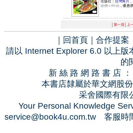
出版社：
台灣角川
，
定價：99 元
，優惠
│
第一頁
│
上
｜
回首頁
｜
合作提案
請以 Internet Explorer 6.
的
新 絲 路 網 路 書 
本書店隸屬於華文網股份
采舍國際有限公司
Your Personal Knowledge Se
service@book4u.com.tw
客服時間：0