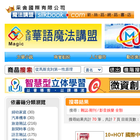
搜尋：
雜誌‧期刊 / 影音娛樂 全類
婦幼家庭
(30)
汽車機車
(30)
搜尋結果共計
70
筆，共計
7
頁 目前頁數
旅遊雜誌
(216)
新聞時事
(19)
10+HOT 國際
語言雜誌
(175)