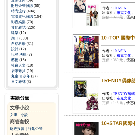
運動休閒
(39)
財經企管雜誌
(55)
作者：
10 ASIA
時尚流行
(494)
出版社：
布克文化
，
電腦資訊雜誌
(184)
定價：320 元
，優惠
影音娛樂
(70)
其他雜誌
(226)
建築
(12)
10+TOP 國際
期刊
(388)
自然科學
(31)
設計
(12)
作者：
10 ASIA
稅務‧法律
(7)
出版社：
布克文化
，
藝術
(15)
定價：360 元
，優惠
社會人文
(18)
居家雜貨
(19)
兒童‧青少年
(27)
TRENDY偶像誌
日文雜誌
(3)
作者：
TRENDY編
出版社：
布克文化
，
定價：148 元
，優惠
文學小說
文學
｜
小說
商管創投
10+STAR國
財經投資
｜
行銷企管