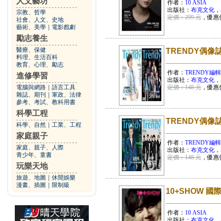
人文藝坊
作者：
10 ASIA
出版社：
布克文化
，
宗教、哲學
定價：299 元
，優惠
社會、人文、史地
藝術、美學
｜
電影戲劇
勵志養生
醫療、保健
TRENDY偶像誌
料理、生活百科
教育、心理、勵志
作者：
TRENDY編
進修學習
出版社：
布克文化
，
電腦與網路
｜
語言工具
定價：148 元
，優惠
雜誌、期刊
｜
軍政、法律
參考、考試、教科用書
科學工程
TRENDY偶像誌
科學、自然
｜
工業、工程
家庭親子
作者：
TRENDY編
家庭、親子、人際
出版社：
布克文化
，
青少年、童書
定價：148 元
，優惠
玩樂天地
旅遊、地圖
｜
休閒娛樂
漫畫、插圖
｜
限制級
10+SHOW 國
作者：
10 ASIA
出版社：
布克文化
，