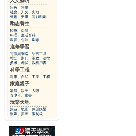
人文藝坊
宗教、哲學
社會、人文、史地
藝術、美學
｜
電影戲劇
勵志養生
醫療、保健
料理、生活百科
教育、心理、勵志
進修學習
電腦與網路
｜
語言工具
雜誌、期刊
｜
軍政、法律
參考、考試、教科用書
科學工程
科學、自然
｜
工業、工程
家庭親子
家庭、親子、人際
青少年、童書
玩樂天地
旅遊、地圖
｜
休閒娛樂
漫畫、插圖
｜
限制級