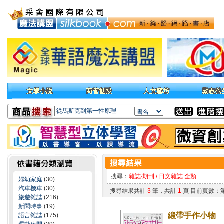
搜尋：
雜誌‧期刊 / 日文雜誌 全類
婦幼家庭
(30)
汽車機車
(30)
搜尋結果共計
3
筆，共計
1
頁 目前頁數：
旅遊雜誌
(216)
新聞時事
(19)
緞帶手作小物
語言雜誌
(175)