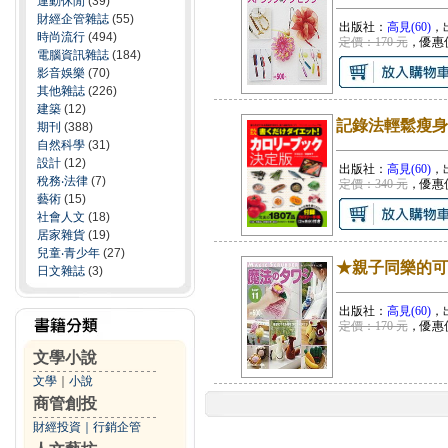
運動休閒
(39)
財經企管雜誌
(55)
出版社：
高見(60)
，
時尚流行
(494)
定價：170 元
，優惠
電腦資訊雜誌
(184)
影音娛樂
(70)
其他雜誌
(226)
建築
(12)
記錄法輕鬆瘦身
期刊
(388)
自然科學
(31)
設計
(12)
出版社：
高見(60)
，
稅務‧法律
(7)
定價：340 元
，優惠
藝術
(15)
社會人文
(18)
居家雜貨
(19)
兒童‧青少年
(27)
★親子同樂的可愛
日文雜誌
(3)
出版社：
高見(60)
，
定價：170 元
，優惠
文學小說
文學
｜
小說
商管創投
財經投資
｜
行銷企管