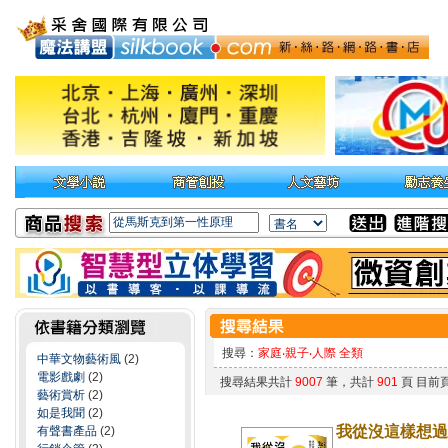
搜尋：
家庭‧親子‧人際 全類
中華文物藝術風
(2)
電影戲劇
(2)
搜尋結果共計
9007
筆，共計
901
頁 目前
藝術賞析
(2)
如是我聞
(2)
我從沒這樣想過
有聲書產品
(2)