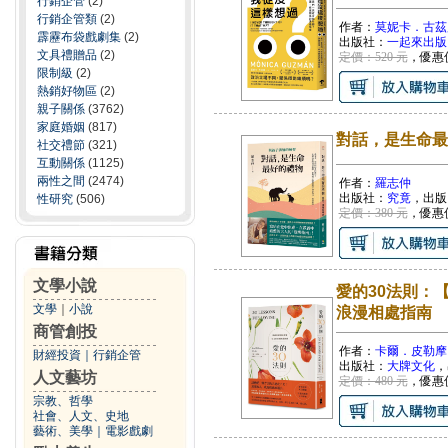
行銷企管
(2)
行銷企管類
(2)
作者：
莫妮卡．古茲
霹靂布袋戲劇集
(2)
出版社：
一起來出版
文具禮贈品
(2)
定價：520 元
，優惠
限制級
(2)
熱銷好物區
(2)
親子關係
(3762)
家庭婚姻
(817)
對話，是生命最
社交禮節
(321)
互動關係
(1125)
兩性之間
(2474)
作者：
羅志仲
出版社：
究竟
，出版
性研究
(506)
定價：380 元
，優惠
文學小說
愛的30法則：
文學
｜
小說
浪漫相處指南
商管創投
作者：
卡爾．皮勒摩
財經投資
｜
行銷企管
出版社：
大牌文化
，
人文藝坊
定價：480 元
，優惠
宗教、哲學
社會、人文、史地
藝術、美學
｜
電影戲劇