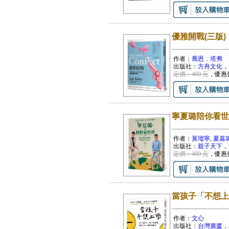
優雅開戰(三版
作者：
喬恩．塔弗
出版社：
方舟文化
，
定價：460 元
，優惠
寧夏璐陪你看世
作者：
黃瑽寧, 夏嘉
出版社：
親子天下
，
定價：400 元
，優惠
當孩子「不想上
作者：
文心
出版社：
台灣廣廈
，