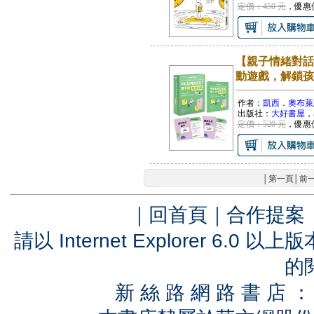
定價：450 元
，優惠
【親子情緒對話
動遊戲，解鎖孩
作者：
凱西．奧布萊
出版社：
大好書屋
，
定價：520 元
，優惠
│
第一頁
│
前
｜
回首頁
｜
合作提案
請以 Internet Explorer 6.
的
新 絲 路 網 路 書 