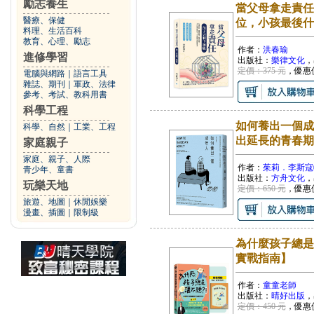
勵志養生
當父母拿走責任
醫療、保健
位，小孩最後什
料理、生活百科
教育、心理、勵志
作者：
洪春瑜
進修學習
出版社：
樂律文化
，
定價：375 元
，優惠
電腦與網路
｜
語言工具
雜誌、期刊
｜
軍政、法律
參考、考試、教科用書
科學工程
如何養出一個成
科學、自然
｜
工業、工程
出延長的青春期
家庭親子
家庭、親子、人際
作者：
茱莉．李斯寇
青少年、童書
出版社：
方舟文化
，
玩樂天地
定價：650 元
，優惠
旅遊、地圖
｜
休閒娛樂
漫畫、插圖
｜
限制級
為什麼孩子總是
實戰指南】
作者：
童童老師
出版社：
晴好出版
，
定價：450 元
，優惠