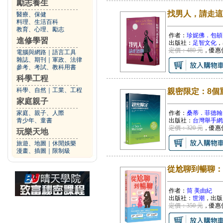
勵志養生
找男人，請走這
醫療、保健
料理、生活百科
教育、心理、勵志
作者：
珍妮佛．包頓
進修學習
出版社：
足智文化
，
定價：480 元
，優惠
電腦與網路
｜
語言工具
雜誌、期刊
｜
軍政、法律
參考、考試、教科用書
科學工程
科學、自然
｜
工業、工程
親密限定：8個
家庭親子
家庭、親子、人際
作者：
桑蒂．菲德翰
青少年、童書
出版社：
台灣舉手網
定價：320 元
，優惠
玩樂天地
旅遊、地圖
｜
休閒娛樂
漫畫、插圖
｜
限制級
從尬聊到暢聊：
作者：
筒 美由紀
出版社：
世潮
，出版
定價：350 元
，優惠