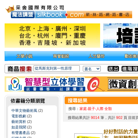
搜尋：
家庭‧親子‧人際 全類
中華文物藝術風
(2)
電影戲劇
(2)
搜尋結果共計
9014
筆，共計
902
頁 目前
藝術賞析
(2)
如是我聞
(2)
好好對話的力量
有聲書產品
(2)