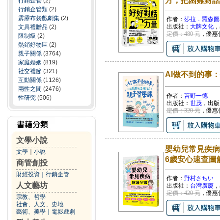
方，把困難對話
行銷企管
(2)
行銷企管類
(2)
霹靂布袋戲劇集
(2)
作者：
莎拉．羅森圖
出版社：
大牌文化
，
文具禮贈品
(2)
定價：480 元
，優惠
限制級
(2)
熱銷好物區
(2)
親子關係
(3764)
家庭婚姻
(819)
社交禮節
(321)
AI做不到的事
互動關係
(1126)
兩性之間
(2476)
作者：
苫野一德
性研究
(506)
出版社：
世茂
，出版
定價：320 元
，優惠
文學小說
嬰幼兒常見疾病
文學
｜
小說
6歲安心速查圖
商管創投
財經投資
｜
行銷企管
作者：
野村さちい
人文藝坊
出版社：
台灣廣廈
，
定價：420 元
，優惠
宗教、哲學
社會、人文、史地
藝術、美學
｜
電影戲劇