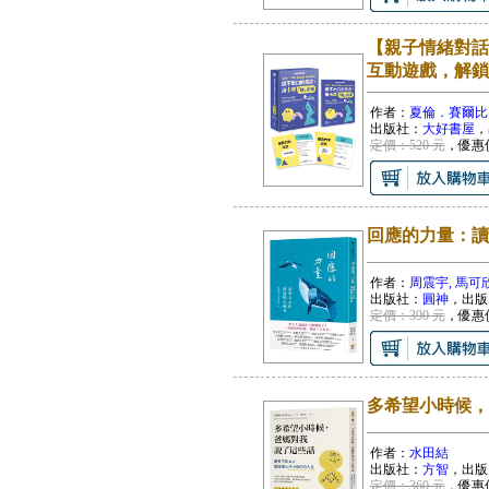
【親子情緒對話
互動遊戲，解鎖
作者：
夏倫．賽爾比
出版社：
大好書屋
，
定價：520 元
，優惠
回應的力量：讀
作者：
周震宇, 馬可
出版社：
圓神
，出版
定價：390 元
，優惠
多希望小時候，
作者：
水田結
出版社：
方智
，出版
定價：360 元
，優惠