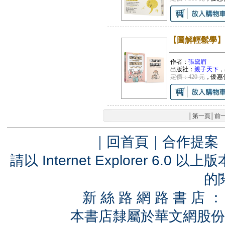
【圖解輕鬆學】
作者：
張黛眉
出版社：
親子天下
，
定價：420 元
，優惠
│
第一頁
│
前
｜
回首頁
｜
合作提案
請以 Internet Explorer 6.
的
新 絲 路 網 路 書 
本書店隸屬於華文網股份