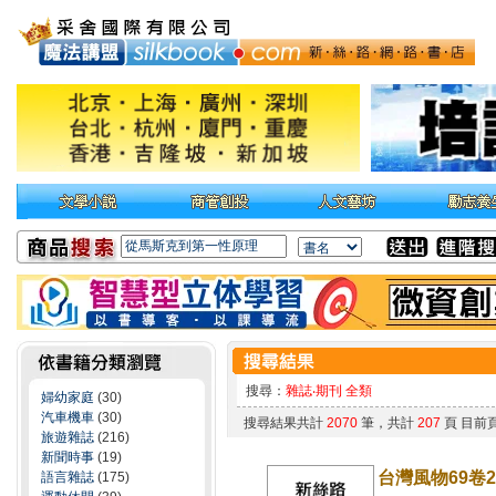
搜尋：
雜誌‧期刊 全類
婦幼家庭
(30)
汽車機車
(30)
搜尋結果共計
2070
筆，共計
207
頁 目前
旅遊雜誌
(216)
新聞時事
(19)
台灣風物69卷
語言雜誌
(175)