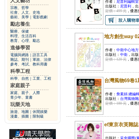
人文藝坊
作者：
尼普利編輯室
出版社：
尼普利
，出
宗教、哲學
定價：499 元
，優惠
社會、人文、史地
藝術、美學
｜
電影戲劇
勵志養生
醫療、保健
料理、生活百科
地方創生way 
教育、心理、勵志
進修學習
作者：
中衛中心地方
出版社：
中衛
，出版
電腦與網路
｜
語言工具
定價：120 元
，優惠
雜誌、期刊
｜
軍政、法律
參考、考試、教科用書
科學工程
科學、自然
｜
工業、工程
台灣風物69卷1
家庭親子
家庭、親子、人際
作者：
詹素娟 總編
青少年、童書
出版社：
台灣風物雜
定價：180 元
，優惠
玩樂天地
旅遊、地圖
｜
休閒娛樂
漫畫、插圖
｜
限制級
ef東京衣芙雜誌【
出版社：
采舍國際(