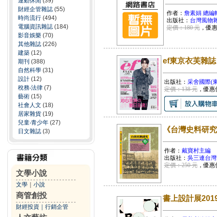
運動休閒
(39)
財經企管雜誌
(55)
作者：
詹素娟 總編
時尚流行
(494)
出版社：
台灣風物
電腦資訊雜誌
(184)
定價：180 元
，優
影音娛樂
(70)
其他雜誌
(226)
建築
(12)
ef東京衣芙雜誌【
期刊
(388)
自然科學
(31)
設計
(12)
出版社：
采舍國際(
稅務‧法律
(7)
定價：138 元
，優惠
藝術
(15)
社會人文
(18)
居家雜貨
(19)
兒童‧青少年
(27)
《台灣史料研究
日文雜誌
(3)
作者：
戴寶村主編
出版社：
吳三連台灣
定價：250 元
，優惠
文學小說
文學
｜
小說
商管創投
書上設計展201
財經投資
｜
行銷企管