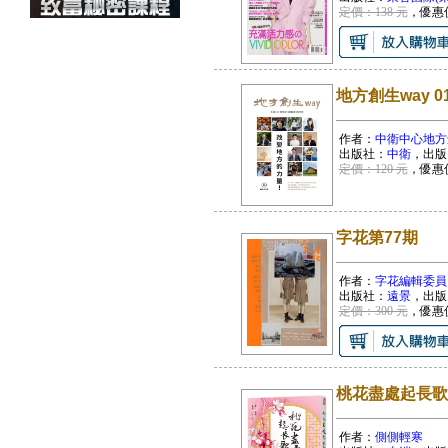
定價：138 元
，優惠
地方創生way
作者：
中衛中心地方
出版社：
中衛
，出版
定價：120 元
，優惠
字花第77期
作者：
字花編輯委員
出版社：
遠景
，出版
定價：300 元
，優惠
桃花盡處起長歌(
作者：
側側輕寒