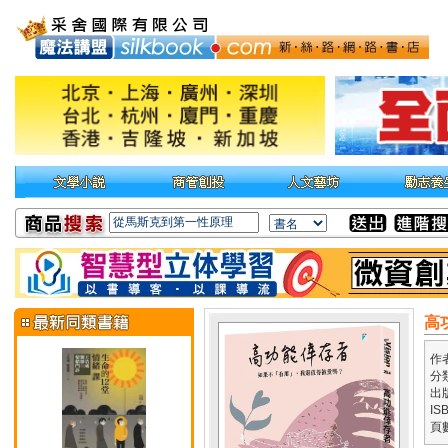
高
作
分
出
IS
頁