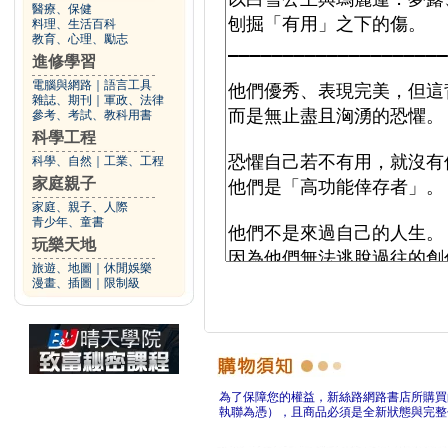
醫療、保健
料理、生活百科
教育、心理、勵志
進修學習
電腦與網路
｜
語言工具
雜誌、期刊
｜
軍政、法律
參考、考試、教科用書
科學工程
科學、自然
｜
工業、工程
家庭親子
家庭、親子、人際
青少年、童書
玩樂天地
旅遊、地圖
｜
休閒娛樂
漫畫、插圖
｜
限制級
為了保障您的權益，新絲路網路書店所購買
執聯為憑），且商品必須是全新狀態與完整