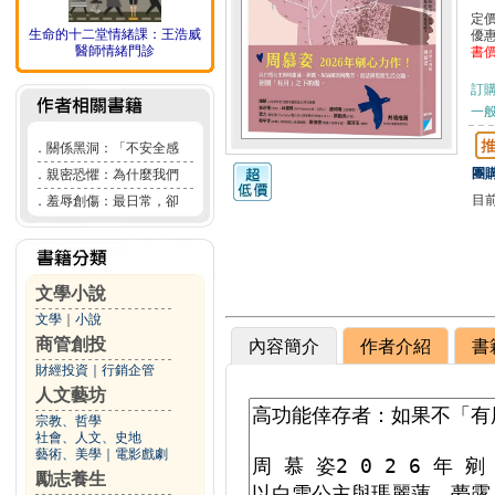
定
生命的十二堂情緒課：王浩威
優
醫師情緒門診
書
訂
一般
．
關係黑洞：「不安全感
團購
．
親密恐懼：為什麼我們
目
．
羞辱創傷：最日常，卻
文學小說
文學
｜
小說
商管創投
內容簡介
作者介紹
書
財經投資
｜
行銷企管
人文藝坊
宗教、哲學
社會、人文、史地
藝術、美學
｜
電影戲劇
勵志養生