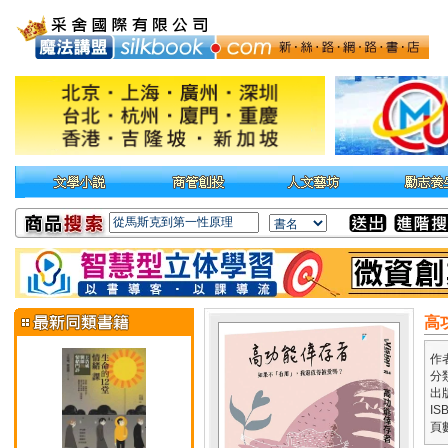
高
作
分
出
IS
頁