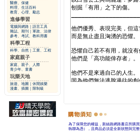
醫療、保健
料理、生活百科
教育、心理、勵志
進修學習
電腦與網路
｜
語言工具
雜誌、期刊
｜
軍政、法律
參考、考試、教科用書
科學工程
科學、自然
｜
工業、工程
家庭親子
家庭、親子、人際
青少年、童書
玩樂天地
旅遊、地圖
｜
休閒娛樂
漫畫、插圖
｜
限制級
為了保障您的權益，新絲路網路書店所購買
執聯為憑），且商品必須是全新狀態與完整