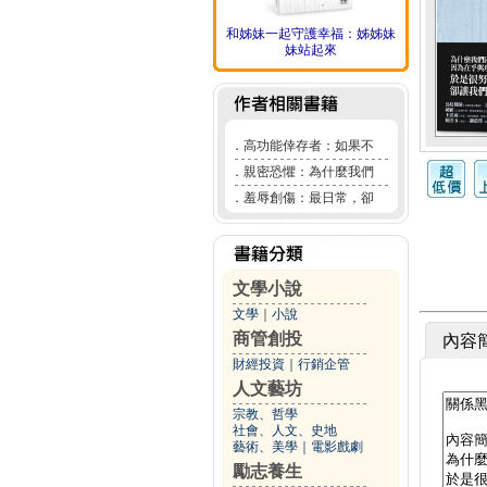
和姊妹一起守護幸福：姊姊妹
妹站起來
．
高功能倖存者：如果不
．
親密恐懼：為什麼我們
．
羞辱創傷：最日常，卻
文學小說
文學
｜
小說
商管創投
內容
財經投資
｜
行銷企管
人文藝坊
宗教、哲學
社會、人文、史地
藝術、美學
｜
電影戲劇
勵志養生