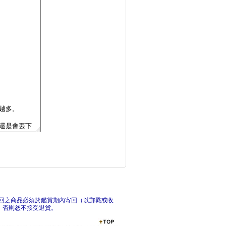
如果可以簡單，誰想要
微實
菇蛙小姐的不用力生活
我無
回之商品必須於鑑賞期內寄回（以郵戳或收
，否則恕不接受退貨。