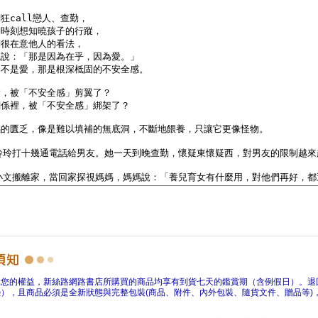
障您的權益，新絲路網路書店所購買的商品均享有到貨七天的鑑賞期（含例假日）。退
），且商品必須是全新狀態與完整包裝(商品、附件、內外包裝、隨貨文件、贈品等)