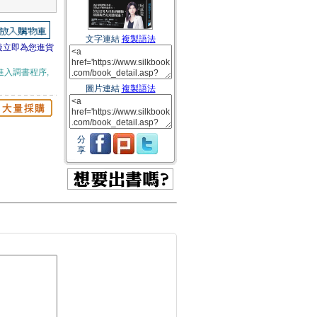
文字連結
複製語法
後立即為您進貨
進入調書程序,
圖片連結
複製語法
分
享