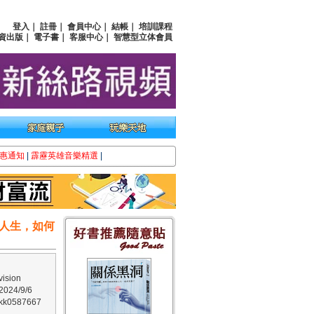
登入
｜
註冊
｜
會員中心
｜
結帳
｜
培訓課程
資出版
｜
電子書
｜
客服中心
｜
智慧型立体會員
惠通知
|
霹靂英雄音樂精選
|
人生，如何
sion
24/9/6
0587667