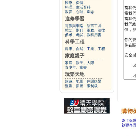
醫療、保健
料理、生活百科
教育、心理、勵志
進修學習
電腦與網路
｜
語言工具
雜誌、期刊
｜
軍政、法律
參考、考試、教科用書
科學工程
科學、自然
｜
工業、工程
家庭親子
家庭、親子、人際
青少年、童書
玩樂天地
旅遊、地圖
｜
休閒娛樂
漫畫、插圖
｜
限制級
為了保
執聯為憑