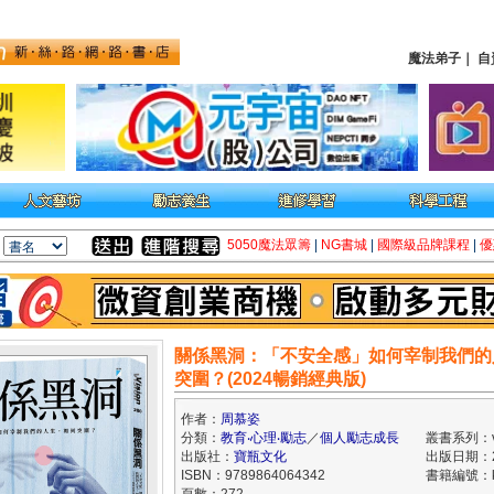
魔法弟子
｜
自
5050魔法眾籌
|
NG書城
|
國際級品牌課程
|
優
關係黑洞：「不安全感」如何宰制我們的
突圍？(2024暢銷經典版)
作者：
周慕姿
分類：
教育‧心理‧勵志
／
個人勵志成長
叢書系列：vi
出版社：
寶瓶文化
出版日期：20
ISBN：9789864064342
書籍編號：kk