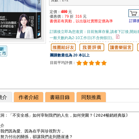
頁數：272
400
定價：
元
優惠價：
79
折
316
元
訂購
書價若有異動，以出版社實際定價為準
訂購後立即為您進貨：目前無庫存量,讀者下訂後,開始
一般天數約為2-10工作日(不含例假日)。
團購數最低為 20 本以上
目前平均評價：
簡介
作者介紹
書籍目錄
同類推薦