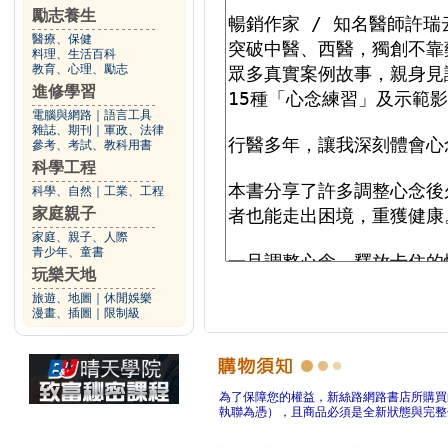
勵志養生
醫療、保健
料理、生活百科
教育、心理、勵志
進修學習
電腦與網路
｜
語言工具
雜誌、期刊
｜
軍政、法律
參考、考試、教科用書
科學工程
科學、自然
｜
工業、工程
家庭親子
家庭、親子、人際
青少年、童書
玩樂天地
旅遊、地圖
｜
休閒娛樂
漫畫、插圖
｜
限制級
為了保障您的權益，新絲路網路書店所購買
執聯為憑），且商品必須是全新狀態與完整