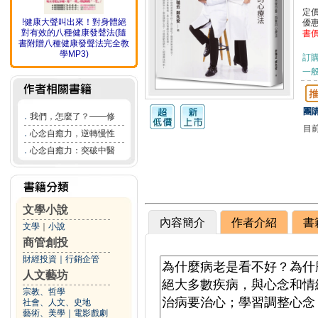
定
!健康大聲叫出來！對身體絕
優
對有效的八種健康發聲法(隨
書
書附贈八種健康發聲法完全教
學MP3)
訂
一般
團購
．
我們，怎麼了？——修
目
．
心念自癒力，逆轉慢性
．
心念自癒力：突破中醫
文學小說
內容簡介
作者介紹
書
文學
｜
小說
商管創投
財經投資
｜
行銷企管
人文藝坊
宗教、哲學
社會、人文、史地
藝術、美學
｜
電影戲劇