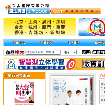
心
作
分
出
IS
頁