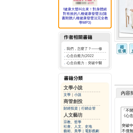
!健康大聲叫出來！對身體絕
對有效的八種健康發聲法(隨
書附贈八種健康發聲法完全教
學MP3)
．
我們，怎麼了？——修
．
心念自癒力(2022
．
心念自癒力：突破中醫
文學小說
內容
文學
｜
小說
商管創投
財經投資
｜
行銷企管
人文藝坊
宗教、哲學
社會、人文、史地
藝術、美學
｜
電影戲劇