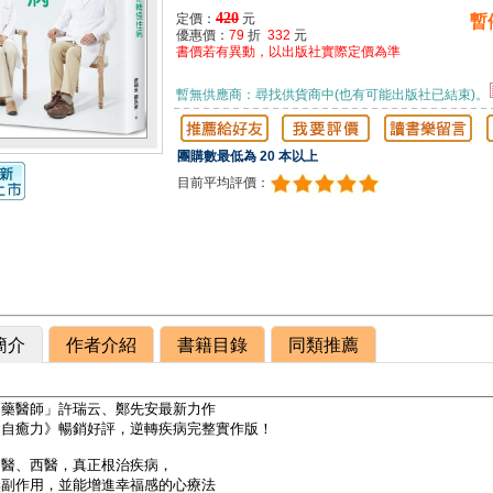
420
定價：
元
暫
優惠價：
79
折
332
元
書價若有異動，以出版社實際定價為準
暫無供應商：尋找供貨商中(也有可能出版社已結束)。
團購數最低為 20 本以上
目前平均評價：
簡介
作者介紹
書籍目錄
同類推薦