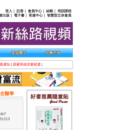
登入
｜
註冊
｜
會員中心
｜
結帳
｜
培訓課程
資出版
｜
電子書
｜
客服中心
｜
智慧型立体會員
惠通知
|
霹靂英雄音樂精選
|
心念醫學
6/7
1213