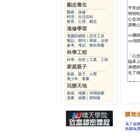
勵志養生
醫療、保健
料理、生活百科
教育、心理、勵志
進修學習
電腦與網路
｜
語言工具
雜誌、期刊
｜
軍政、法律
參考、考試、教科用書
科學工程
科學、自然
｜
工業、工程
家庭親子
家庭、親子、人際
青少年、童書
玩樂天地
旅遊、地圖
｜
休閒娛樂
漫畫、插圖
｜
限制級
為了保
執聯為憑