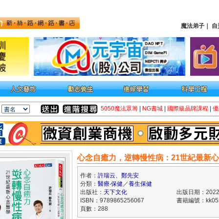
魔法弟子
｜
自
5050魔法眾籌
|
NG書城
|
國際級品牌課程
|
優
心念自癒力，逆轉慢性病：21世紀最新
作者：
許瑞云、鄭先安
分類：
醫療‧保健
／
養生保健
出版社：
天下文化
出版日期：2022/
ISBN：9789865256067
書籍編號：kk055
頁數：288