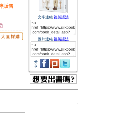
停販售
文字連結
複製語法
圖片連結
複製語法
分
享