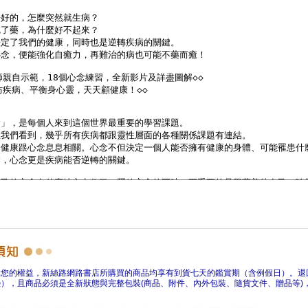
障您的權益，新絲路網路書店所購買的商品均享有到貨七天的鑑賞期（含例假日）。退
），且商品必須是全新狀態與完整包裝(商品、附件、內外包裝、隨貨文件、贈品等)