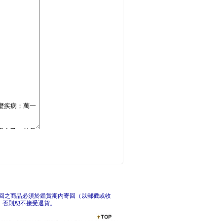
老祖宗傳下來不生病的
最完
全球菁英都在實踐的7
呼吸
回之商品必須於鑑賞期內寄回（以郵戳或收
，否則恕不接受退貨。