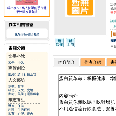
定
喝出瘦S！萬人按讚的手作蔬
優
果汁激瘦養顏法
書
訂
一般
此作者無相關書籍
團購
目
文學小說
內容簡介
作者介紹
書
文學
｜
小說
商管創投
財經投資
｜
行銷企管
人文藝坊
宗教、哲學
社會、人文、史地
藝術、美學
｜
電影戲劇
勵志養生
醫療、保健
料理、生活百科
教育、心理、勵志