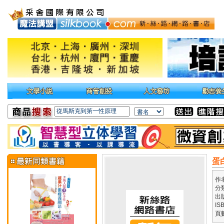
蛋
作
分
出
IS
頁