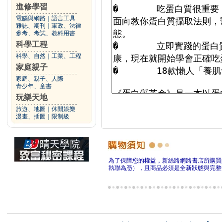
進修學習
電腦與網路
｜
語言工具
雜誌、期刊
｜
軍政、法律
參考、考試、教科用書
科學工程
科學、自然
｜
工業、工程
家庭親子
家庭、親子、人際
青少年、童書
玩樂天地
旅遊、地圖
｜
休閒娛樂
漫畫、插圖
｜
限制級
為了保障您的權益，新絲路網路書店所購買
執聯為憑），且商品必須是全新狀態與完整